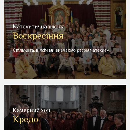
Катехитична школа
Воскресіння
Воскресіння
Спільнота, в якій ми вивчаємо разом катехизм
Спільнота, в якій ми вивчаємо разом катехизм
Детальніше
Камерний хор
Кредо
Камерний хор "Кредо"
Репертуар хору складає духовна хорова спадщина