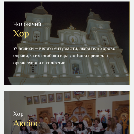
Чоловічий
Хор
Чоловічий хор
Учасники – великі ентузіасти, любителі хорової
Учасники – великі ентузіасти, любителі хорової
справи, яких глибока віра до Бога привела і
справи, яких глибока віра до Бога привела і
організувала в колектив
організувала в колектив
Детальніше
Хор
Аксіос
Хор "Аксіос"