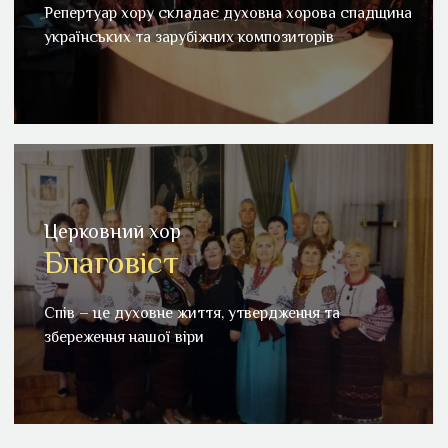
Репертуар хору складає духовна хорова спадщина
українських та зарубіжних композиторів
українських та зарубіжних композиторів
Детальніше
Церковний хор
Благовіст
Церковний хор "Благовіст"
Спів – це духовне життя, утвердження та збереження
Спів – це духовне життя, утвердження та
нашої віри
збереження нашої віри
Детальніше