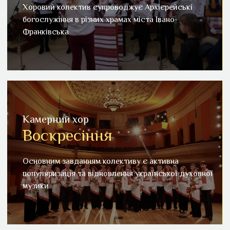
Хоровий колектив супроводжує Архієрейські
Хоровий колектив супроводжує Архієрейські
богослужіння в різних храмах міста Івано-Франківська
богослужіння в різних храмах міста Івано-
Франківська
Детальніше
Камерний хор
Воскресіння
Камерний хор "Воскресіння"
Основним завданням колективу є активна
Основним завданням колективу є активна
популяризація та відновлення української духовної
популяризація та відновлення української духовної
музики
музики
Детальніше