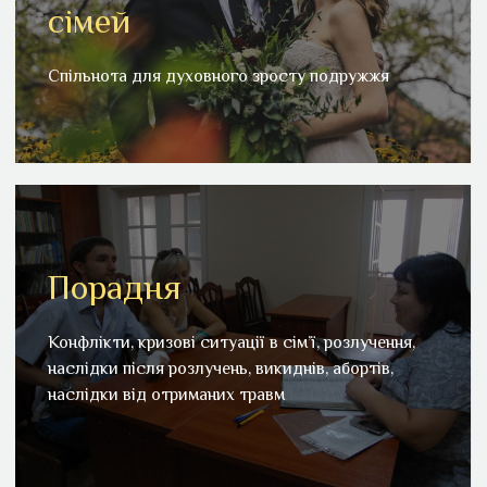
сімей
Спільнота для духовного зросту подружжя
Спільнота для духовного зросту подружжя
Детальніше
Порадня
Порадня
Конфлікти, кризові ситуації в сім’ї, розлучення,
Конфлікти, кризові ситуації в сім’ї, розлучення,
наслідки після розлучень, викиднів, абортів, наслідки
наслідки після розлучень, викиднів, абортів,
від отриманих травм… чекаємо на Вас!!!
наслідки від отриманих травм
Детальніше