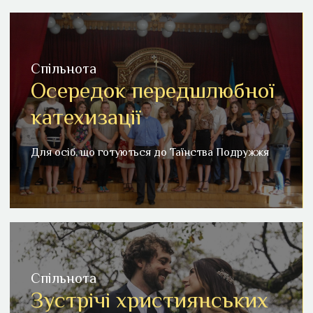
Спільнота
Осередок передшлюбної
Осередок передшлюбної катехизації
катехизації
Для осіб, що готуються до Таїнства Подружжя
Для осіб, що готуються до Таїнства Подружжя
Детальніше
Спільнота
Зустрічі християнських
Зустрічі християнських сімей